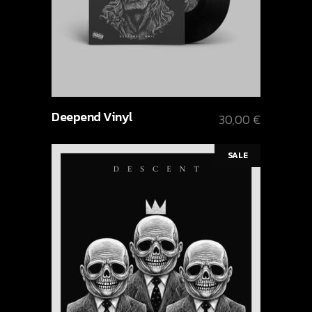
Deepend Vinyl
30,00
€
SALE