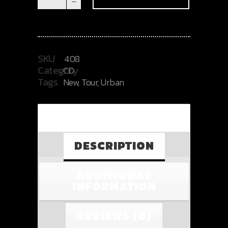
Single
quantity
SKU
408
Category
CD
Tags
New
,
Tour
,
Urban
DESCRIPTION
ADDITIONAL
INFORMATION
REVIEWS (0)